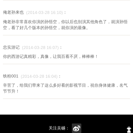
俺老孙来也
：
(2014-03-28 16:10)
俺老孙非常喜欢你演的孙悟空，你以后也别演其他角色了，就演孙悟
空，看了好几个版本的孙悟空，就你演的最像。
忠实游记
：
(2014-03-28 16:07)
你的西游记真精彩，真像，让我百看不厌，棒棒棒！
铁粉001
：
(2014-03-28 16:04)
辛苦了，给我们带来了这么多好看的影视节目，祝你身体健康，名气
节节升！
关注吴樾：