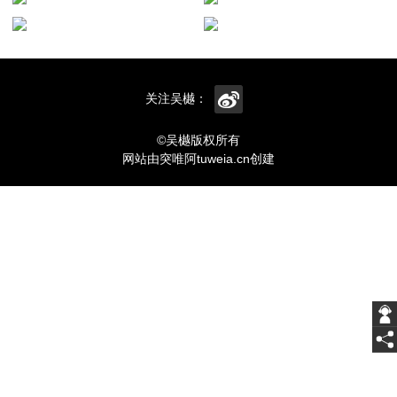
关注吴樾：
©吴樾版权所有
网站由突唯阿tuweia.cn创建